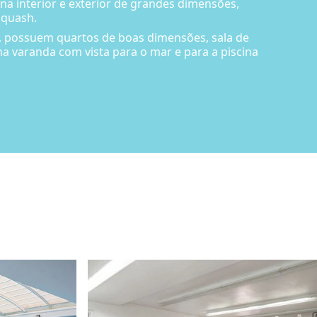
na interior e exterior de grandes dimensões,
squash.
, possuem quartos de boas dimensões, sala de
ma varanda com vista para o mar e para a piscina