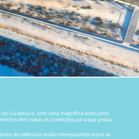
ia do Furadouro, com uma magnífica vista junto
amentos têm todas as condições para que possa
nto de valências muito interessantes entre as