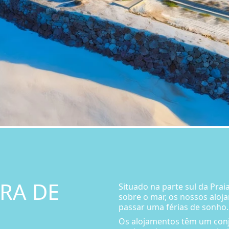
RA DE
Situado na parte sul da Pra
sobre o mar, os nossos aloj
passar uma férias de sonho.
Os alojamentos têm um conju