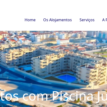
Home
Os Alojamentos
Serviços
A 
os com Piscina J