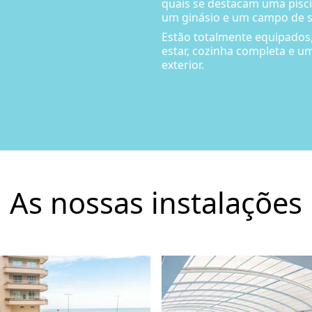
quais se destacam uma pisci
um ginásio e um campo de 
Estão totalmente equipados
estar, cozinha completa e u
exterior.
As nossas instalações